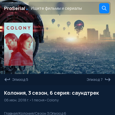
․
ProSerial
Эпизод 5
Эпизод 7
Колония, 3 сезон, 6 серия: саундтрек
06 июн. 2018 г.
•
1 песня
•
Colony
Главная
/
Колония
/
Сезон 3
/
Эпизод 6