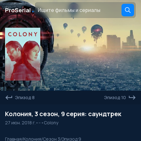
․
ProSerial
Эпизод 8
Эпизод 10
Колония, 3 сезон, 9 серия: саундтрек
27 июн. 2018 г.
•
--
•
Colony
Главная
/
Колония
/
Сезон 3
/
Эпизод 9