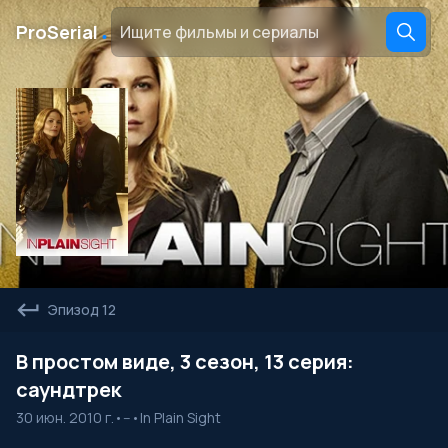
․
ProSerial
Эпизод 12
В простом виде, 3 сезон, 13 серия:
саундтрек
30 июн. 2010 г.
•
--
•
In Plain Sight