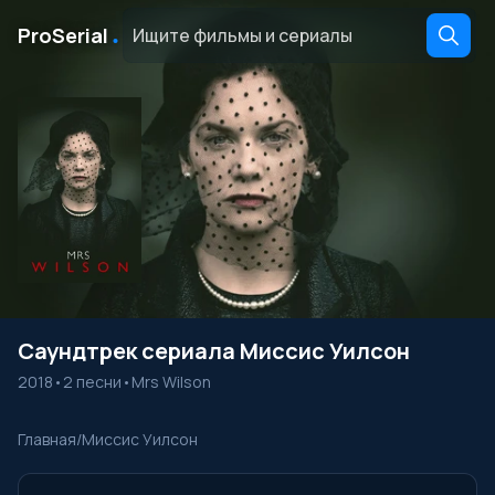
․
ProSerial
Саундтрек сериала Миссис Уилсон
2018
•
2 песни
•
Mrs Wilson
Главная
/
Миссис Уилсон