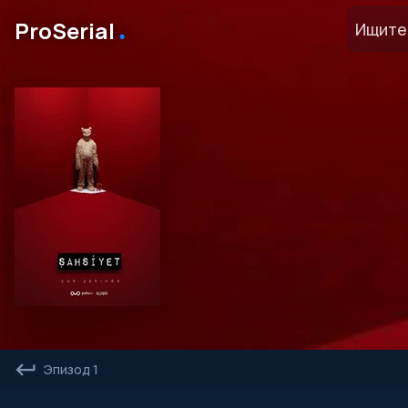
․
ProSerial
Эпизод 1