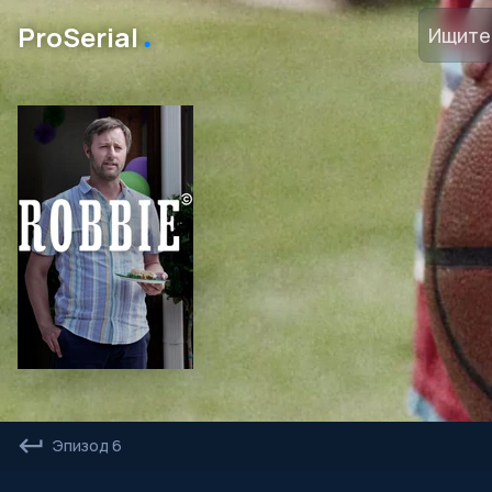
․
ProSerial
Эпизод 6