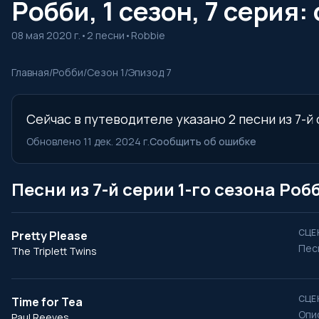
Робби, 1 сезон, 7 серия:
08 мая 2020 г.
•
2 песни
•
Robbie
Главная
/
Робби
/
Сезон 1
/
Эпизод 7
Сейчас в путеводителе указано 2 песни из 7-й
Обновлено 11 дек. 2024 г.
Сообщить об ошибке
Песни из 7-й серии 1-го сезона Роб
СЦЕ
Pretty Please
Пес
The Triplett Twins
СЦЕ
Time for Tea
Опи
Paul Reeves