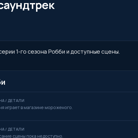
 саундтрек
 серии 1-го сезона Робби и доступные сцены.
би
НА / ДЕТАЛИ
ня играет в магазине мороженого.
НА / ДЕТАЛИ
сание сцены пока недоступно.