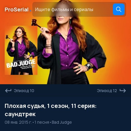
․
ProSerial
Эпизод 10
Эпизод 12
Плохая судья, 1 сезон, 11 серия:
саундтрек
08 янв. 2015 г.
•
1 песня
•
Bad Judge