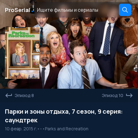
․
ProSerial
Эпизод 8
Эпизод 10
Парки и зоны отдыха, 7 сезон, 9 серия:
саундтрек
10 февр. 2015 г.
•
--
•
Parks and Recreation