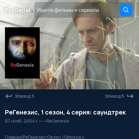
․
ProSerial
Эпизод 3
Эпизод 5
РеГенезис, 1 сезон, 4 серия: саундтрек
07 нояб. 2004 г.
•
--
•
ReGenesis
Главная
/
РеГенезис
/
Сезон 1
/
Эпизод 4