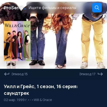
․
ProSerial
Эпизод 15
Эпизод 17
Уилл и Грейс, 1 сезон, 16 серия:
саундтрек
02 мар. 1999 г.
•
--
•
Will & Grace